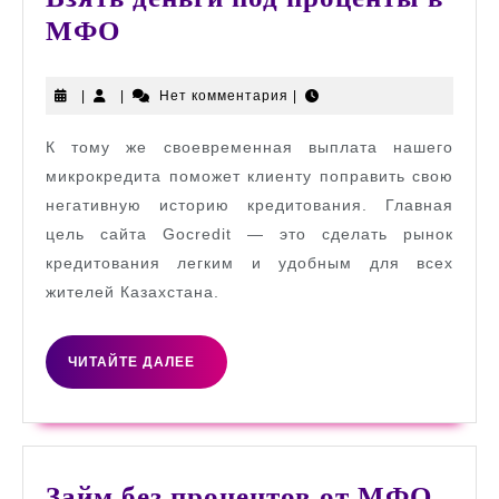
Взять
МФО
деньги
под
|
|
Нет комментария
|
проценты
К тому же своевременная выплата нашего
в
микрокредита поможет клиенту поправить свою
МФО
негативную историю кредитования. Главная
цель сайта Gocredit — это сделать рынок
кредитования легким и удобным для всех
жителей Казахстана.
ЧИТАЙТЕ
ЧИТАЙТЕ ДАЛЕЕ
ДАЛЕЕ
Займ
Займ без процентов от МФО