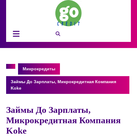
Перейти
к
содержимому
Кнопка
Открыть
Микрокредиты
Займы До Зарплаты, Микрокредитная Компания
Koke
Займы До Зарплаты,
Микрокредитная Компания
Koke