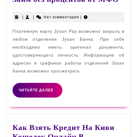
без
проц
|
|
Нет комментария
|
от
Платежную карту Jýsan Pay возможно закрыть в
МФ
любом отделении Jýsan Банка. При себе
необходимо иметь оригинал документа,
удостоверяющего личность. Информацию об
адресах и графиках работы отделений Jýsan
банка возможно просмотреть
ЧИТАЙТЕ
ЧИТАЙТЕ ДАЛЕЕ
ДАЛЕЕ
Как Взять Кредит На Киви
Кошелек Онлайн В