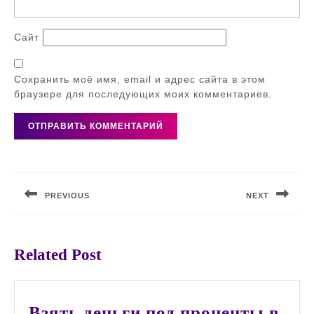
Сайт
Сохранить моё имя, email и адрес сайта в этом
браузере для последующих моих комментариев.
Навигация
по
PREVIOUS
NEXT
записям
Предыдущая
Следующая
запись:
запись:
Related Post
Взять деньги под проценты в