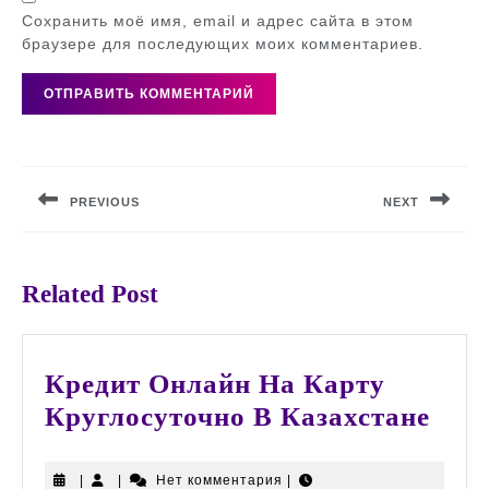
Сохранить моё имя, email и адрес сайта в этом
браузере для последующих моих комментариев.
Навигация
по
PREVIOUS
NEXT
записям
Предыдущая
Следующая
запись:
запись:
Related Post
Кредит Онлайн На Карту
Кре
Круглосуточно В Казахстане
Онл
На
|
|
Нет комментария
|