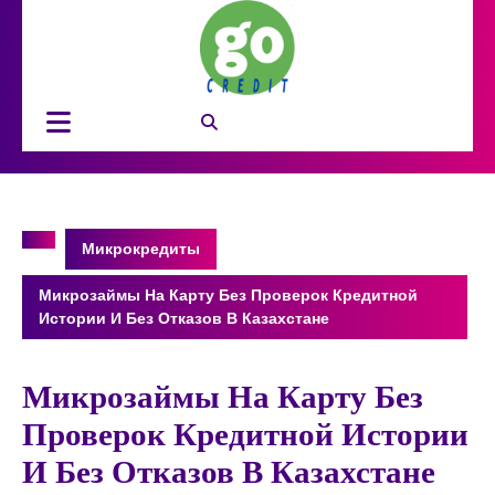
Перейти
к
содержимому
Кнопка
Открыть
Микрокредиты
Микрозаймы На Карту Без Проверок Кредитной
Истории И Без Отказов В Казахстане
Микрозаймы На Карту Без
Проверок Кредитной Истории
И Без Отказов В Казахстане