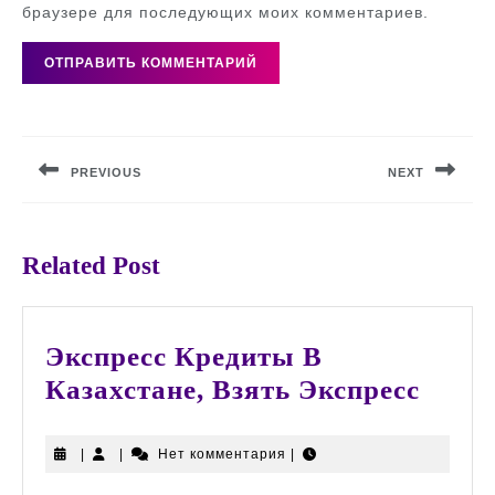
браузере для последующих моих комментариев.
Навигация
по
PREVIOUS
NEXT
записям
Предыдущая
Следующая
запись:
запись:
Related Post
Экспресс Кредиты В
Экспр
Казахстане, Взять Экспресс
Кред
В
|
|
Нет комментария
|
Казах