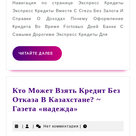
Навигация по странице Экспресс Кредиты
Взят
Экспресс Кредиты Вместе С Crezu Без Залога И
Экспр
Справки О Доходах Почему Оформление
Кредита Во Время Fortовых Дней Банки С
Самыми Дорогими Экспресс Кредиты Для
ЧИТАЙТЕ
ЧИТАЙТЕ ДАЛЕЕ
ДАЛЕЕ
Кто Может Взять Кредит Без
Отказа В Казахстане? ~
Кто
Газета «надежда»
Может
Взять
|
|
Нет комментария
|
Кредит