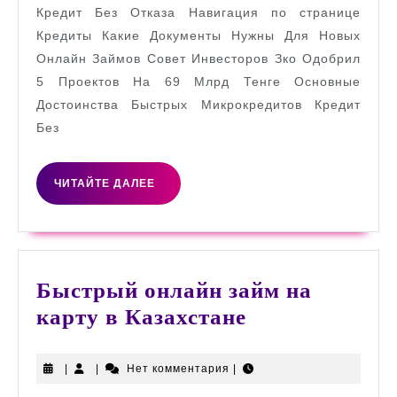
Кредит Без Отказа Навигация по странице
Без
Кредиты Какие Документы Нужны Для Новых
Отказа
Онлайн Займов Совет Инвесторов Зко Одобрил
В
5 Проектов На 69 Млрд Тенге Основные
Казахстане?
Достоинства Быстрых Микрокредитов Кредит
~
Без
Газета
«надежда»
ЧИТАЙТЕ
ЧИТАЙТЕ ДАЛЕЕ
ДАЛЕЕ
Быстрый онлайн займ на
Быстрый
карту в Казахстане
онлайн
займ
|
|
Нет комментария
|
на