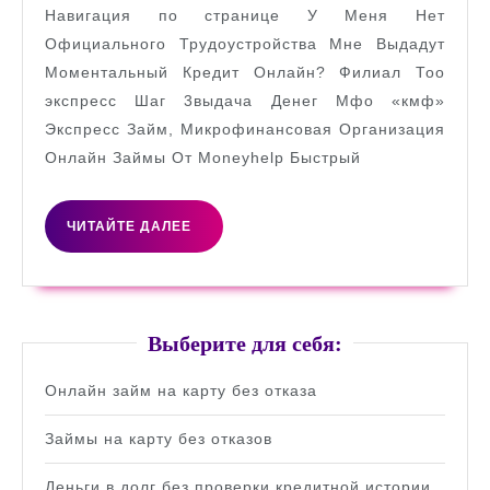
Навигация по странице У Меня Нет
карту
Официального Трудоустройства Мне Выдадут
в
Моментальный Кредит Онлайн? Филиал Тоо
Казахстане
экспресс Шаг 3выдача Денег Мфо «кмф»
Экспресс Займ, Микрофинансовая Организация
Онлайн Займы От Moneyhelp Быстрый
ЧИТАЙТЕ
ЧИТАЙТЕ ДАЛЕЕ
ДАЛЕЕ
Выберите для себя:
Онлайн займ на карту без отказа
Займы на карту без отказов
Деньги в долг без проверки кредитной истории