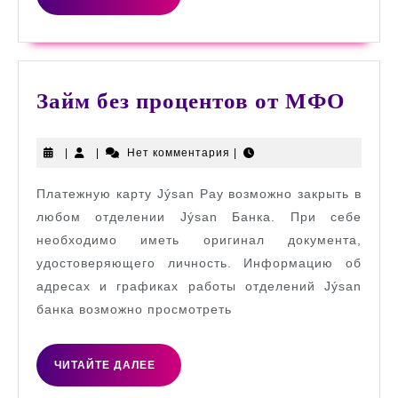
ДАЛЕЕ
Займ
Займ без процентов от МФО
без
проц
|
|
Нет комментария
|
от
Платежную карту Jýsan Pay возможно закрыть в
МФ
любом отделении Jýsan Банка. При себе
необходимо иметь оригинал документа,
удостоверяющего личность. Информацию об
адресах и графиках работы отделений Jýsan
банка возможно просмотреть
ЧИТАЙТЕ
ЧИТАЙТЕ ДАЛЕЕ
ДАЛЕЕ