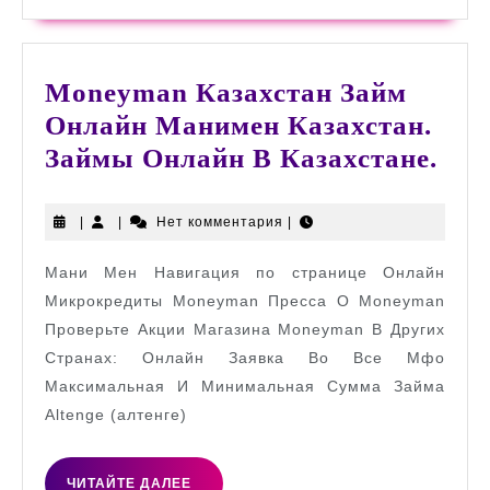
Moneyman Казахстан Займ
Онлайн Манимен Казахстан.
Mo
Займы Онлайн В Казахстане.
Каз
Зай
|
|
Нет комментария
|
Онл
Мани Мен Навигация по странице Онлайн
Ман
Микрокредиты Moneyman Пресса О Moneyman
Каз
Проверьте Акции Магазина Moneyman В Других
За
Странах: Онлайн Заявка Во Все Мфо
Онл
Максимальная И Минимальная Сумма Займа
В
Altenge (алтенге)
Каз
ЧИТАЙТЕ
ЧИТАЙТЕ ДАЛЕЕ