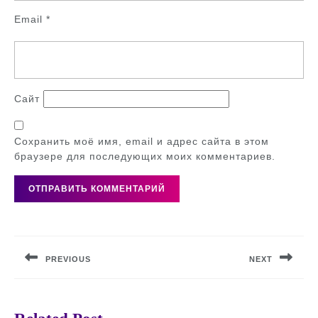
Email
*
Сайт
Сохранить моё имя, email и адрес сайта в этом
браузере для последующих моих комментариев.
Навигация
по
PREVIOUS
NEXT
записям
Предыдущая
Следующая
запись:
запись: