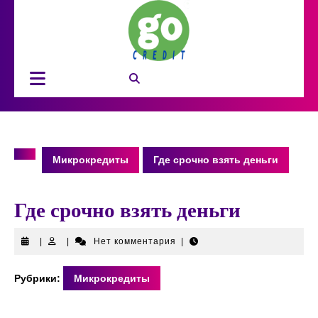
Перейти
к
содержимому
Кнопка
Открыть
Микрокредиты
Где срочно взять деньги
Где срочно взять деньги
|
|
Нет комментария
|
Рубрики:
Микрокредиты